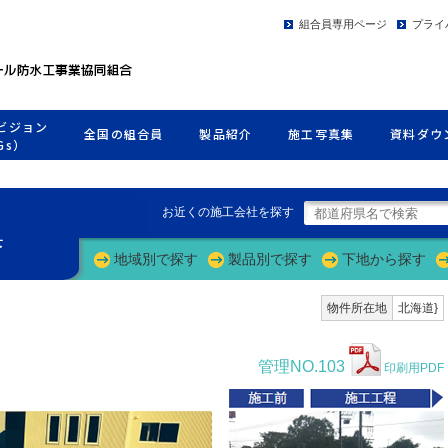
組合員専用ページ
プライ
ビジョン
全国の組合員
製品紹介
施工写真集
資料ダウ
Gs）
お近くの施工会社を探す
集
地域別で探す
製品別で探す
下地から探す
物件所在地
北海道}
管理NO.103
印刷用PDF