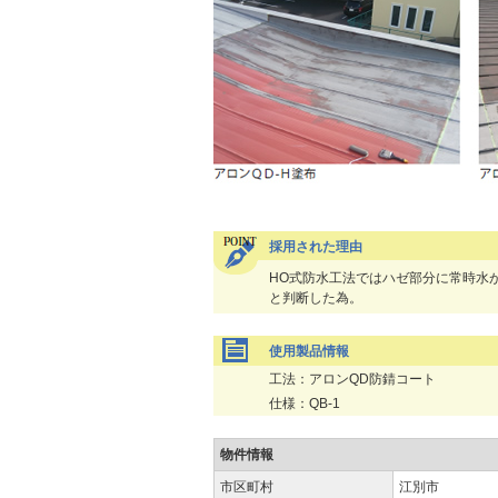
採用された理由
HO式防水工法ではハゼ部分に常時水
と判断した為。
使用製品情報
工法：アロンQD防錆コート
仕様：QB-1
物件情報
市区町村
江別市