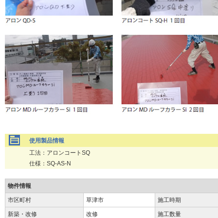
使用製品情報
工法：アロンコートSQ
仕様：SQ-AS-N
物件情報
市区町村
草津市
施工時期
新築・改修
改修
施工数量