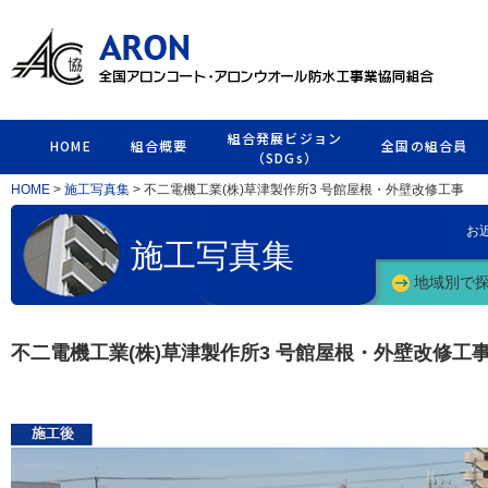
組合発展ビジョン
HOME
組合概要
全国の組合員
（SDGs）
HOME
>
施工写真集
> 不二電機工業(株)草津製作所3 号館屋根・外壁改修工事
お
施工写真集
地域別で
不二電機工業(株)草津製作所3 号館屋根・外壁改修工