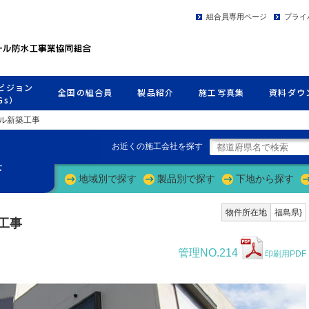
組合員専用ページ
プライ
ビジョン
全国の組合員
製品紹介
施工写真集
資料ダウ
Gs）
ビル新築工事
お近くの施工会社を探す
集
地域別で探す
製品別で探す
下地から探す
物件所在地
福島県}
工事
管理NO.214
印刷用PDF