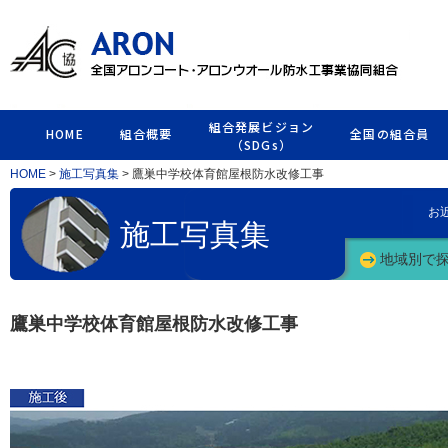
組合発展ビジョン
HOME
組合概要
全国の組合員
（SDGs）
HOME
>
施工写真集
> 鷹巣中学校体育館屋根防水改修工事
お
施工写真集
地域別で
鷹巣中学校体育館屋根防水改修工事