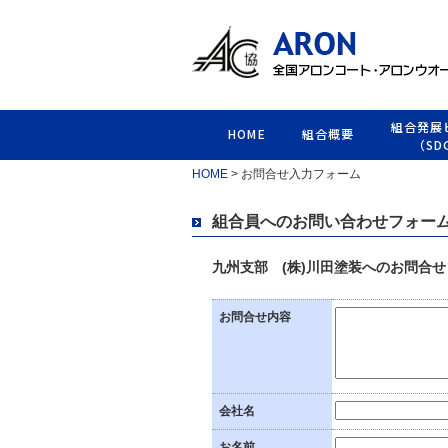
組合発展
HOME
組合概要
（SD
HOME
> お問合せ入力フォーム
組合員へのお問い合わせフォー
九州支部 (株)川田塗装へのお問合せ
お問合せ内容
会社名
お名前