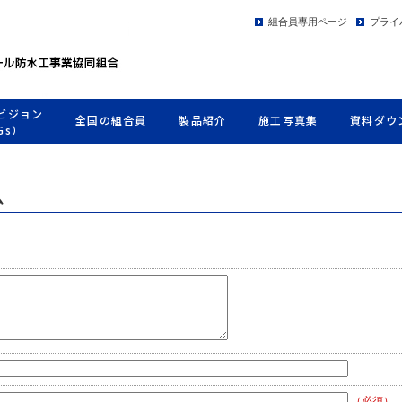
組合員専用ページ
プライ
ビジョン
全国の組合員
製品紹介
施工写真集
資料ダウ
Gs）
ム
（必須）